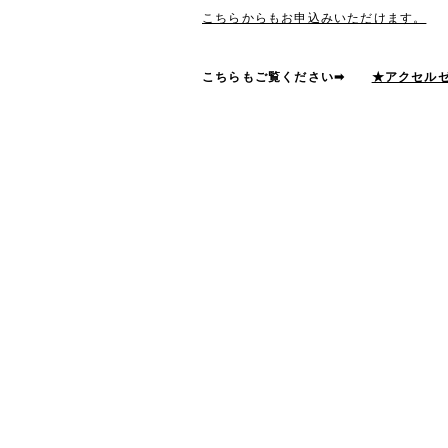
こちらからもお申込みいただけます。
こちらもご覧ください➡
★アクセル