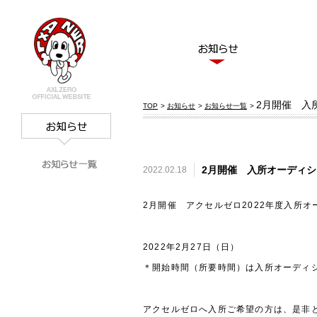
2月開催 入
TOP
>
お知らせ
>
お知らせ一覧
>
2月開催 入所オーディ
2022.02.18
2月開催 アクセルゼロ2022年度入所
2022年2月27日（日）
＊開始時間（所要時間）は入所オーディ
アクセルゼロへ入所ご希望の方は、是非