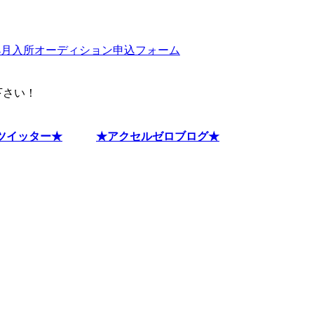
4月入所オーディション申込フォーム
下さい！
ツイッター★
★アクセルゼロブログ★