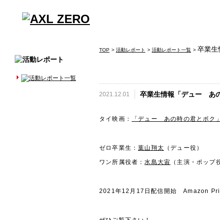
卒業生
TOP
>
活動レポート
>
活動レポート一覧
>
卒業生情報「デュー あ
2021.12.01
タイ映画：
「デュー あの時の君とボク
ゼロ卒業生：
葉山翔太
（デュー役）
ワン所属役者：
水島大宙
（主演・ポップ
2021年12月17日配信開始 Amazon Pr
ぜひご覧下さい！